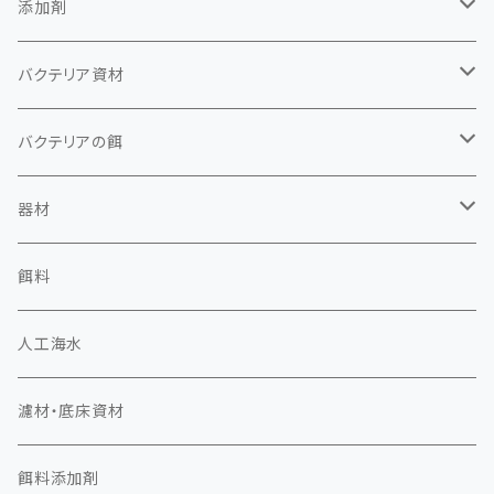
添加剤
活性化フコイダン水溶液
バクテリア資材
二価鉄水溶液
光合成細菌
バクテリアの餌
アラゴパウダー3μ
バチルス菌
光合成細菌の餌
器材
脱窒菌の餌
ペーハーアップ
えひめAI
器材
マイクロ・ナノバブラー
餌料
マイクロ・ナノバブラー
交換部品
ラクトフェリン
脱窒菌の餌
エアーポンプ
人工海水
高圧エアーポンプ
モノトランフィルムセット
オゾン発生器
濾材・底床資材
メッシュ・ファイバーセット
オゾン発生管
餌料添加剤